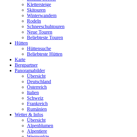
Klettersteige
Skitouren
Winterwandern
Rodeln
Schneeschuhtouren
Neue Touren
Beliebteste Touren
Hütten
Hüttensuche
Beliebteste Hütten
Karte
Bergpartner
Panoramabilder
Übersicht
Deutschland
Österreich
Italien
Schweiz
Frankreich
Rumänien
Wetter & Infos
Übersicht
Alpenblumen
Alpentiere
Wegpunkte