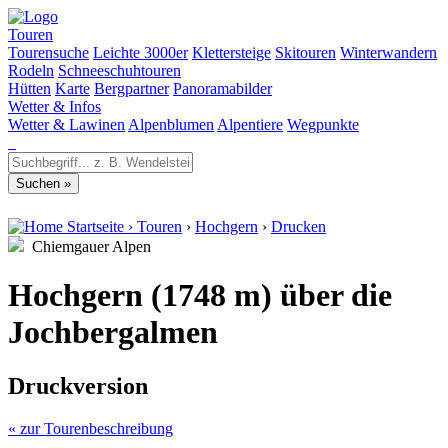
Touren
Tourensuche
Leichte 3000er
Klettersteige
Skitouren
Winterwandern
Rodeln
Schneeschuhtouren
Hütten
Karte
Bergpartner
Panoramabilder
Wetter & Infos
Wetter & Lawinen
Alpenblumen
Alpentiere
Wegpunkte
Startseite
›
Touren
›
Hochgern
›
Drucken
Chiemgauer Alpen
Hochgern (1748 m) über die
Jochbergalmen
Druckversion
« zur Tourenbeschreibung