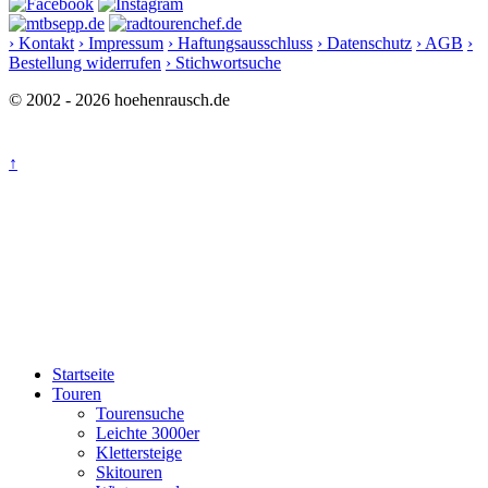
› Kontakt
› Impressum
› Haftungsausschluss
› Datenschutz
› AGB
›
Bestellung widerrufen
› Stichwortsuche
© 2002 - 2026 hoehenrausch.de
↑
Startseite
Touren
Tourensuche
Leichte 3000er
Klettersteige
Skitouren