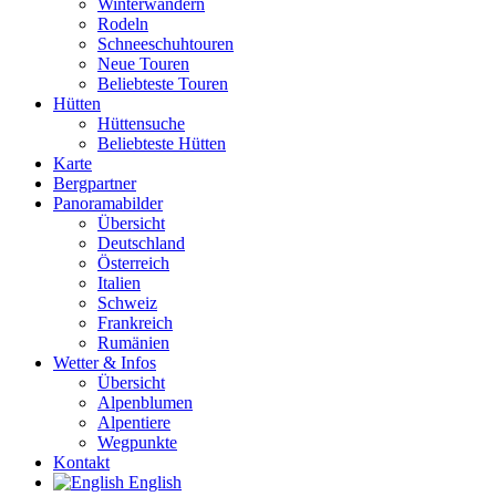
Winterwandern
Rodeln
Schneeschuhtouren
Neue Touren
Beliebteste Touren
Hütten
Hüttensuche
Beliebteste Hütten
Karte
Bergpartner
Panoramabilder
Übersicht
Deutschland
Österreich
Italien
Schweiz
Frankreich
Rumänien
Wetter & Infos
Übersicht
Alpenblumen
Alpentiere
Wegpunkte
Kontakt
English