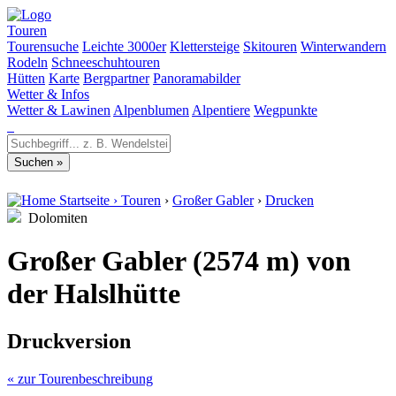
Touren
Tourensuche
Leichte 3000er
Klettersteige
Skitouren
Winterwandern
Rodeln
Schneeschuhtouren
Hütten
Karte
Bergpartner
Panoramabilder
Wetter & Infos
Wetter & Lawinen
Alpenblumen
Alpentiere
Wegpunkte
Startseite
›
Touren
›
Großer Gabler
›
Drucken
Dolomiten
Großer Gabler (2574 m) von
der Halslhütte
Druckversion
« zur Tourenbeschreibung