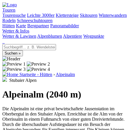
Touren
Tourensuche
Leichte 3000er
Klettersteige
Skitouren
Winterwandern
Rodeln
Schneeschuhtouren
Hütten
Karte
Bergpartner
Panoramabilder
Wetter & Infos
Wetter & Lawinen
Alpenblumen
Alpentiere
Wegpunkte
Startseite
›
Hütten
›
Alpeinalm
Stubaier Alpen
Alpeinalm (2040 m)
Die Alpeinalm ist eine privat bewirtschaftete Jausenstation im
Oberbergtal in den Stubaier Alpen. Erreichbar ist die Alm von der
Oberissalm in einem Fußmarsch von einer guten Dreiviertelstunde.
Durch die überschaubare Aufstiegsdauer ist ein Besuch der
Alpeinalm besonders für Familien interessant. Die Kleinen können