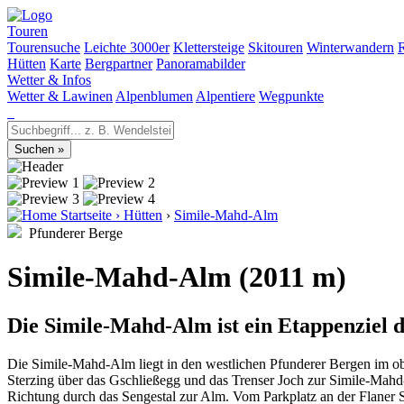
Touren
Tourensuche
Leichte 3000er
Klettersteige
Skitouren
Winterwandern
Hütten
Karte
Bergpartner
Panoramabilder
Wetter & Infos
Wetter & Lawinen
Alpenblumen
Alpentiere
Wegpunkte
Startseite
›
Hütten
›
Simile-Mahd-Alm
Pfunderer Berge
Simile-Mahd-Alm (2011 m)
Die Simile-Mahd-Alm ist ein Etappenziel
Die Simile-Mahd-Alm liegt in den westlichen Pfunderer Bergen im ob
Sterzing über das Gschließegg und das Trenser Joch zur Simile-Mahd
Richtung durch das Sengestal zur Alm. Vom Parkplatz an der Flaner 