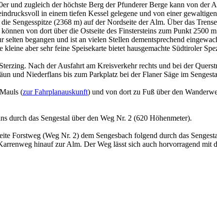
0er und zugleich der höchste Berg der Pfunderer Berge kann von der A
eindrucksvoll in einem tiefen Kessel gelegene und von einer gewaltige
ie Sengesspitze (2368 m) auf der Nordseite der Alm. Über das Trense
 können von dort über die Ostseite des Finstersteins zum Punkt 2500 
nur selten begangen und ist an vielen Stellen dementsprechend eingewa
e kleine aber sehr feine Speisekarte bietet hausgemachte Südtiroler Spe
terzing. Nach der Ausfahrt am Kreisverkehr rechts und bei der Querst
un und Niederflans bis zum Parkplatz bei der Flaner Säge im Sengesta
Mauls (
zur Fahrplanauskunft
) und von dort zu Fuß über den Wanderwe
ans durch das Sengestal über den Weg Nr. 2 (620 Höhenmeter).
breite Forstweg (Weg Nr. 2) dem Sengesbach folgend durch das Senges
 Karrenweg hinauf zur Alm. Der Weg lässt sich auch horvorragend mit