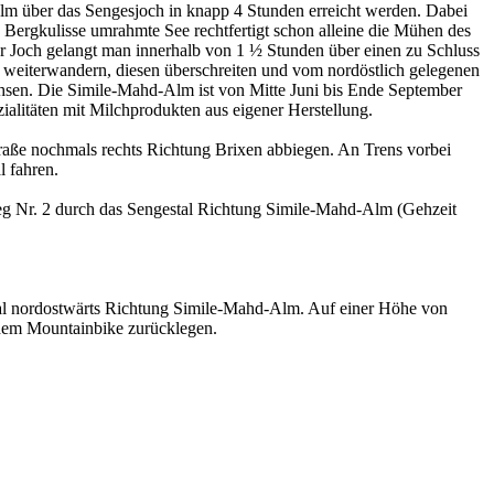
lm über das Sengesjoch in knapp 4 Stunden erreicht werden. Dabei
n Bergkulisse umrahmte See rechtfertigt schon alleine die Mühen des
r Joch gelangt man innerhalb von 1 ½ Stunden über einen zu Schluss
m weiterwandern, diesen überschreiten und vom nordöstlich gelegenen
chsen. Die Simile-Mahd-Alm ist von Mitte Juni bis Ende September
zialitäten mit Milchprodukten aus eigener Herstellung.
raße nochmals rechts Richtung Brixen abbiegen. An Trens vorbei
l fahren.
g Nr. 2 durch das Sengestal Richtung Simile-Mahd-Alm (Gehzeit
tal nordostwärts Richtung Simile-Mahd-Alm. Auf einer Höhe von
 dem Mountainbike zurücklegen.