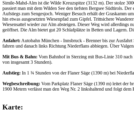
Simile-Mahd-Alm ist die Wilde Kreuzspitze (3132 m). Der stolze 300
passiert man mit dem Wilden See den tiefsten Bergsee Südtirols. Der 
Aufstiegs zum Sengesjoch. Weniger Besuch erhält der Graskamm um d
hin etwas ausgesetzten Wiesenpfad zum Gipfel. Trittsichere Wanderer
Wiesensattel wieder zur Alm absteigen. Dieser Weg wird allerdings 
geöffnet. Die Alm bietet gut 20 Schlafplätze in Betten und Lagern. Di
Anfahrt:
Autobahn München - Innsbruck - Brenner bis zur Ausfahrt S
fahren und danach links Richtung Niederflans abbiegen. Über Valgenä
Mit Bus & Bahn:
Vom Bahnhof in Sterzing mit Bus-Linie 310 nach 
von insgesamt 3 Stunden).
Aufstieg:
In 1 ¾ Stunden von der Flaner Säge (1390 m) bei Niederfl
Wegbeschreibung:
Vom Parkplatz Flaner Säge (1390 m) leitet der 
1900 Metern verlässt man den Weg Nr. 2 linkshaltend und folgt dem
Karte: