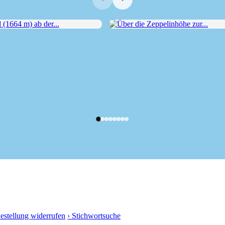
64 m) ab der...
Über die Zeppelinhöhe zur...
Bestellung widerrufen
› Stichwortsuche