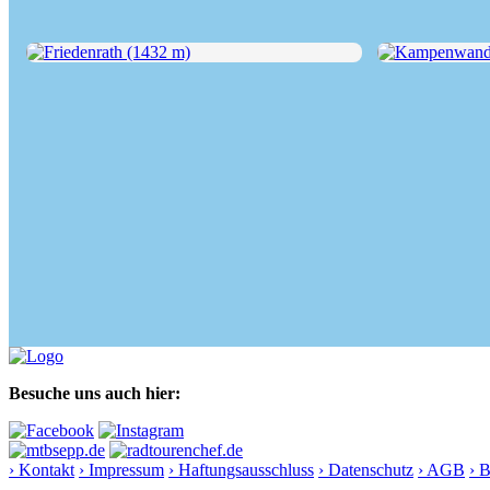
Friedenrath (1432 m)
Kampenwand (16
Besuche uns auch hier:
› Kontakt
› Impressum
› Haftungsausschluss
› Datenschutz
› AGB
› 