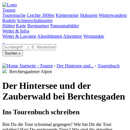
Touren
Tourensuche
Leichte 3000er
Klettersteige
Skitouren
Winterwandern
Rodeln
Schneeschuhtouren
Hütten
Karte
Bergpartner
Panoramabilder
Wetter & Infos
Wetter & Lawinen
Alpenblumen
Alpentiere
Wegpunkte
Startseite
›
Touren
›
Der Hintersee und...
›
Tourenbuch
Berchtesgadener Alpen
Der Hintersee und der
Zauberwald bei Berchtesgaden
Ins Tourenbuch schreiben
Bist Du die Tour schonmal gegangen? Wie hat Dir die Tour
gefallen? Hast Du ergänzende Tipps? Wie sind die aktuellen