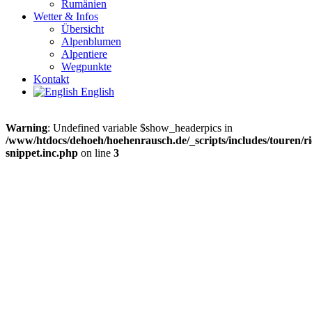
Rumänien
Wetter & Infos
Übersicht
Alpenblumen
Alpentiere
Wegpunkte
Kontakt
English
Warning
: Undefined variable $show_headerpics in
/www/htdocs/dehoeh/hoehenrausch.de/_scripts/includes/touren/ri
snippet.inc.php
on line
3