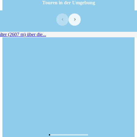
Touren in der Umgebung
‹
›
er (2607 m) über die...