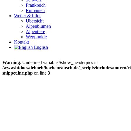
Frankreich
Rumänien
Wetter & Infos
Übersicht
Alpenblumen
Alpentiere
Wegpunkte
Kontakt
English
Warning
: Undefined variable $show_headerpics in
/www/htdocs/dehoeh/hoehenrausch.de/_scripts/includes/touren/ri
snippet.inc.php
on line
3