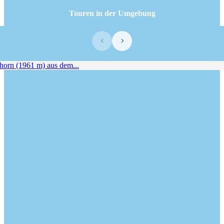
Touren in der Umgebung
‹
›
rn (1961 m) aus dem...