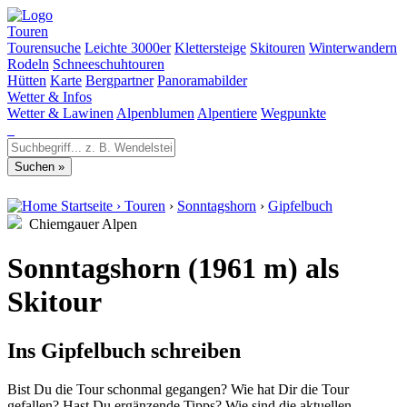
Touren
Tourensuche
Leichte 3000er
Klettersteige
Skitouren
Winterwandern
Rodeln
Schneeschuhtouren
Hütten
Karte
Bergpartner
Panoramabilder
Wetter & Infos
Wetter & Lawinen
Alpenblumen
Alpentiere
Wegpunkte
Startseite
›
Touren
›
Sonntagshorn
›
Gipfelbuch
Chiemgauer Alpen
Sonntagshorn (1961 m) als
Skitour
Ins Gipfelbuch schreiben
Bist Du die Tour schonmal gegangen? Wie hat Dir die Tour
gefallen? Hast Du ergänzende Tipps? Wie sind die aktuellen