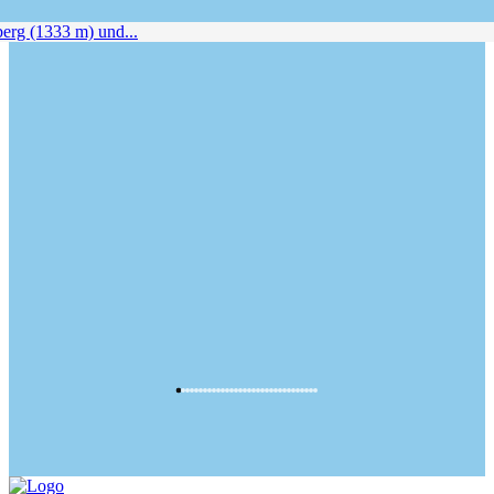
rg (1333 m) und...