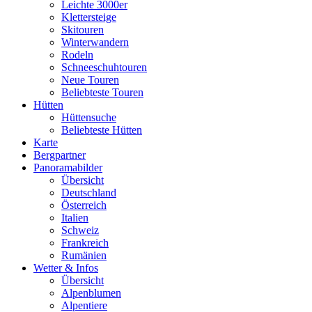
Leichte 3000er
Klettersteige
Skitouren
Winterwandern
Rodeln
Schneeschuhtouren
Neue Touren
Beliebteste Touren
Hütten
Hüttensuche
Beliebteste Hütten
Karte
Bergpartner
Panoramabilder
Übersicht
Deutschland
Österreich
Italien
Schweiz
Frankreich
Rumänien
Wetter & Infos
Übersicht
Alpenblumen
Alpentiere