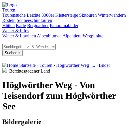
Touren
Tourensuche
Leichte 3000er
Klettersteige
Skitouren
Winterwandern
Rodeln
Schneeschuhtouren
Hütten
Karte
Bergpartner
Panoramabilder
Wetter & Infos
Wetter & Lawinen
Alpenblumen
Alpentiere
Wegpunkte
Startseite
›
Touren
›
Höglwörther Weg -...
›
Bilder
Berchtesgadener Land
Höglwörther Weg - Von
Teisendorf zum Höglwörther
See
Bildergalerie