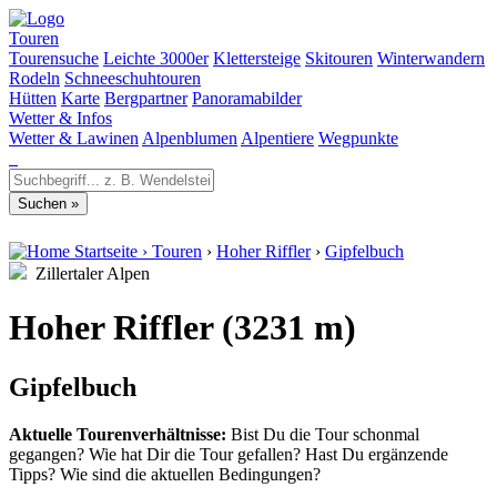
Touren
Tourensuche
Leichte 3000er
Klettersteige
Skitouren
Winterwandern
Rodeln
Schneeschuhtouren
Hütten
Karte
Bergpartner
Panoramabilder
Wetter & Infos
Wetter & Lawinen
Alpenblumen
Alpentiere
Wegpunkte
Startseite
›
Touren
›
Hoher Riffler
›
Gipfelbuch
Zillertaler Alpen
Hoher Riffler (3231 m)
Gipfelbuch
Aktuelle Tourenverhältnisse:
Bist Du die Tour schonmal
gegangen? Wie hat Dir die Tour gefallen? Hast Du ergänzende
Tipps? Wie sind die aktuellen Bedingungen?