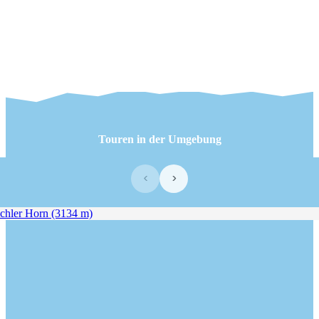
Touren in der Umgebung
‹
›
hler Horn (3134 m)