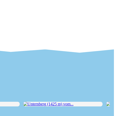
Unternberg (1425 m) vom...
Dürr