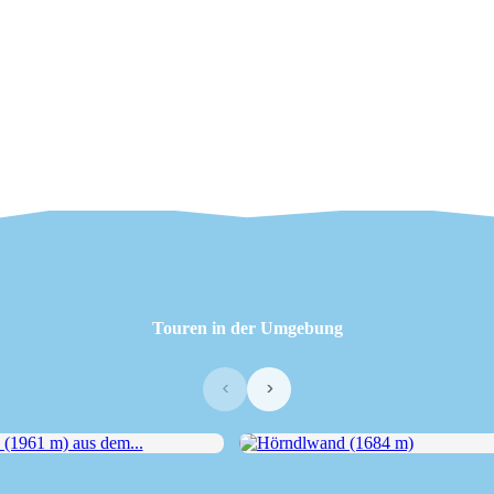
Touren in der Umgebung
‹
›
1961 m) aus dem...
Hörndlwand (1684 m)