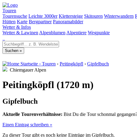
Touren
Tourensuche
Leichte 3000er
Klettersteige
Skitouren
Winterwandern
Hütten
Karte
Bergpartner
Panoramabilder
Wetter & Infos
Wetter & Lawinen
Alpenblumen
Alpentiere
Wegpunkte
Startseite
›
Touren
›
Peitingköpfl
›
Gipfelbuch
Chiemgauer Alpen
Peitingköpfl (1720 m)
Gipfelbuch
Aktuelle Tourenverhältnisse:
Bist Du die Tour schonmal gegangen? 
Einen Eintrag schreiben »
Zu dieser Tour gibt es noch keine Einträge im Gipfelbuch.