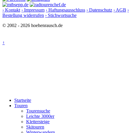
› Kontakt
› Impressum
› Haftungsausschluss
› Datenschutz
› AGB
›
Bestellung widerrufen
› Stichwortsuche
© 2002 - 2026 hoehenrausch.de
↑
Startseite
Touren
Tourensuche
Leichte 3000er
Klettersteige
Skitouren
Winterwandern