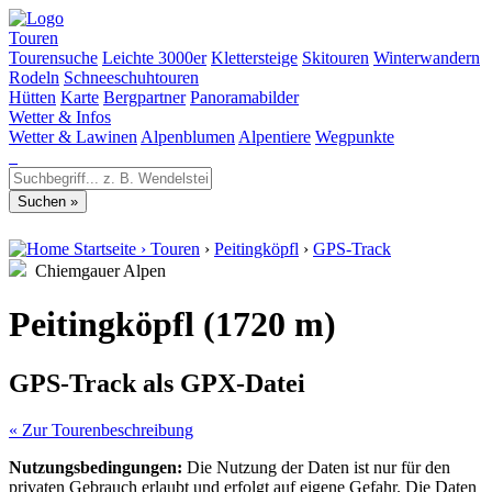
Touren
Tourensuche
Leichte 3000er
Klettersteige
Skitouren
Winterwandern
Rodeln
Schneeschuhtouren
Hütten
Karte
Bergpartner
Panoramabilder
Wetter & Infos
Wetter & Lawinen
Alpenblumen
Alpentiere
Wegpunkte
Startseite
›
Touren
›
Peitingköpfl
›
GPS-Track
Chiemgauer Alpen
Peitingköpfl (1720 m)
GPS-Track als GPX-Datei
« Zur Tourenbeschreibung
Nutzungsbedingungen:
Die Nutzung der Daten ist nur für den
privaten Gebrauch erlaubt und erfolgt auf eigene Gefahr. Die Daten