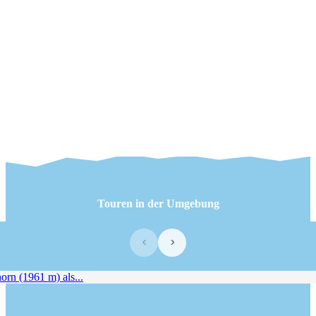
Touren in der Umgebung
‹
›
n (1961 m) als...