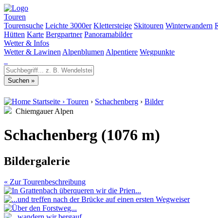
Touren
Tourensuche
Leichte 3000er
Klettersteige
Skitouren
Winterwandern
Hütten
Karte
Bergpartner
Panoramabilder
Wetter & Infos
Wetter & Lawinen
Alpenblumen
Alpentiere
Wegpunkte
Startseite
›
Touren
›
Schachenberg
›
Bilder
Chiemgauer Alpen
Schachenberg (1076 m)
Bildergalerie
« Zur Tourenbeschreibung