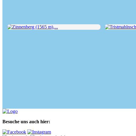
Zinnenberg (1565 m),...
Tristmahlnschn
Besuche uns auch hier: