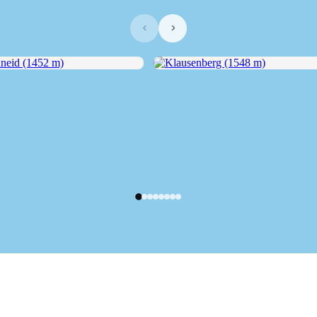
‹
›
eid (1452 m)
Klausenberg (1548 m)