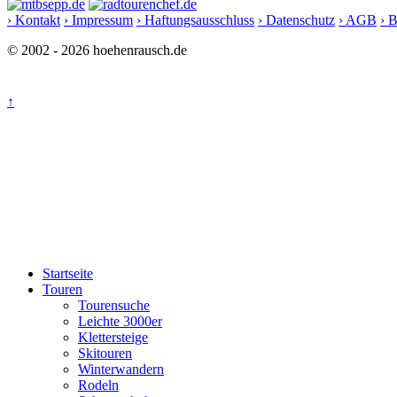
› Kontakt
› Impressum
› Haftungsausschluss
› Datenschutz
› AGB
› 
© 2002 - 2026 hoehenrausch.de
↑
Startseite
Touren
Tourensuche
Leichte 3000er
Klettersteige
Skitouren
Winterwandern
Rodeln