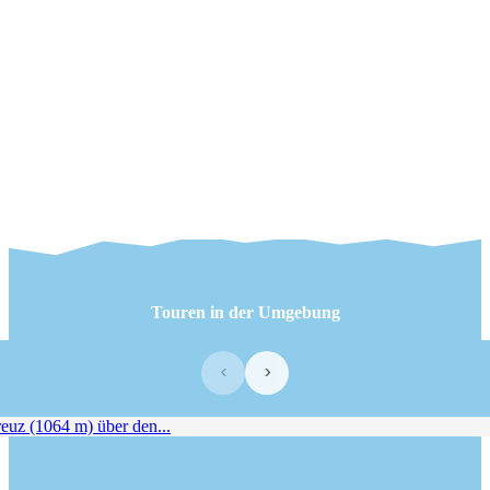
Touren in der Umgebung
‹
›
uz (1064 m) über den...