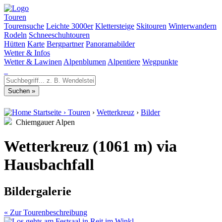
Touren
Tourensuche
Leichte 3000er
Klettersteige
Skitouren
Winterwandern
Rodeln
Schneeschuhtouren
Hütten
Karte
Bergpartner
Panoramabilder
Wetter & Infos
Wetter & Lawinen
Alpenblumen
Alpentiere
Wegpunkte
Startseite
›
Touren
›
Wetterkreuz
›
Bilder
Chiemgauer Alpen
Wetterkreuz (1061 m) via
Hausbachfall
Bildergalerie
« Zur Tourenbeschreibung