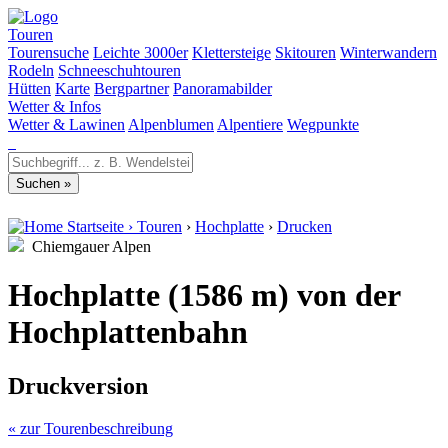
Touren
Tourensuche
Leichte 3000er
Klettersteige
Skitouren
Winterwandern
Rodeln
Schneeschuhtouren
Hütten
Karte
Bergpartner
Panoramabilder
Wetter & Infos
Wetter & Lawinen
Alpenblumen
Alpentiere
Wegpunkte
Startseite
›
Touren
›
Hochplatte
›
Drucken
Chiemgauer Alpen
Hochplatte (1586 m) von der
Hochplattenbahn
Druckversion
« zur Tourenbeschreibung