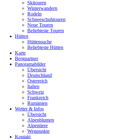
Skitouren
Winterwandern
Rodeln
Schneeschuhtouren
Neue Touren
Beliebteste Touren
Hütten
Hüttensuche
Beliebteste Hütten
Karte
Bergpartner
Panoramabilder
Übersicht
Deutschland
Österreich
Italien
Schweiz
Frankreich
Rumänien
Wetter & Infos
Übersicht
Alpenblumen
Alpentiere
Wegpunkte
Kontakt