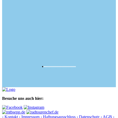
Besuche uns auch hier:
› Kontakt
› Impressum
› Haftungsausschluss
› Datenschutz
› AGB
›