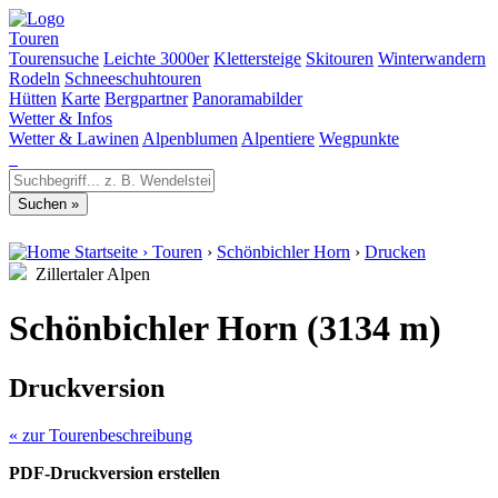
Touren
Tourensuche
Leichte 3000er
Klettersteige
Skitouren
Winterwandern
Rodeln
Schneeschuhtouren
Hütten
Karte
Bergpartner
Panoramabilder
Wetter & Infos
Wetter & Lawinen
Alpenblumen
Alpentiere
Wegpunkte
Startseite
›
Touren
›
Schönbichler Horn
›
Drucken
Zillertaler Alpen
Schönbichler Horn (3134 m)
Druckversion
« zur Tourenbeschreibung
PDF-Druckversion erstellen