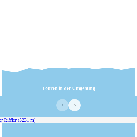
Touren in der Umgebung
‹
›
 Riffler (3231 m)