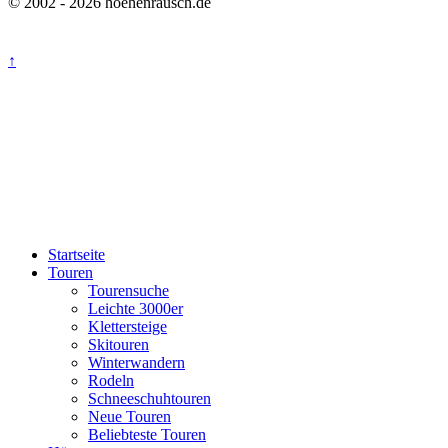
© 2002 - 2026 hoehenrausch.de
↑
Startseite
Touren
Tourensuche
Leichte 3000er
Klettersteige
Skitouren
Winterwandern
Rodeln
Schneeschuhtouren
Neue Touren
Beliebteste Touren