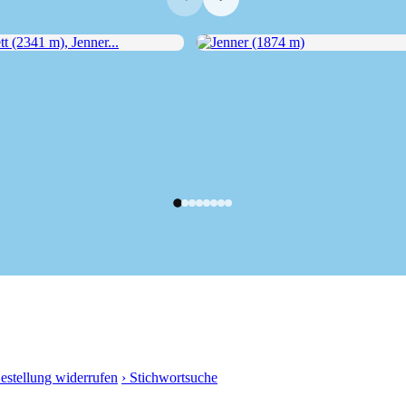
(2341 m), Jenner...
Jenner (1874 m)
Bestellung widerrufen
› Stichwortsuche