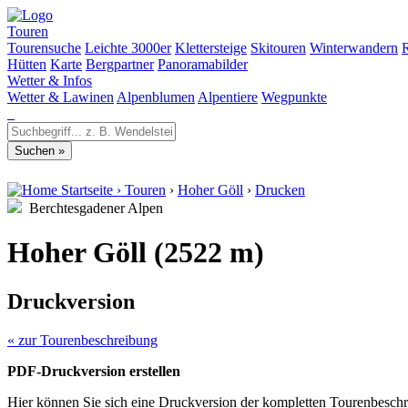
Touren
Tourensuche
Leichte 3000er
Klettersteige
Skitouren
Winterwandern
Hütten
Karte
Bergpartner
Panoramabilder
Wetter & Infos
Wetter & Lawinen
Alpenblumen
Alpentiere
Wegpunkte
Startseite
›
Touren
›
Hoher Göll
›
Drucken
Berchtesgadener Alpen
Hoher Göll (2522 m)
Druckversion
« zur Tourenbeschreibung
PDF-Druckversion erstellen
Hier können Sie sich eine Druckversion der kompletten Tourenbeschr