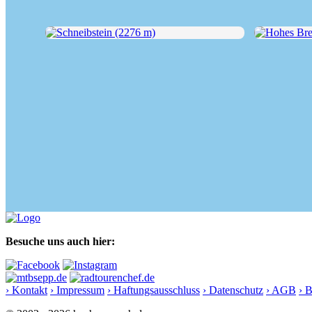
Schneibstein (2276 m)
Hohes Brett 
Besuche uns auch hier:
› Kontakt
› Impressum
› Haftungsausschluss
› Datenschutz
› AGB
› 