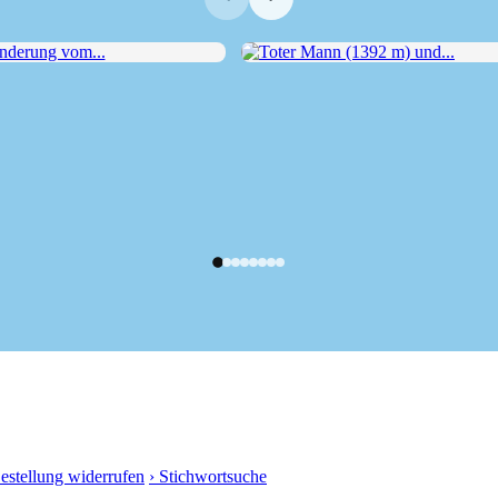
erung vom...
Toter Mann (1392 m) und...
Bestellung widerrufen
› Stichwortsuche