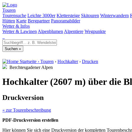
Touren
Tourensuche
Leichte 3000er
Klettersteige
Skitouren
Winterwandern
Hütten
Karte
Bergpartner
Panoramabilder
Wetter & Infos
Wetter & Lawinen
Alpenblumen
Alpentiere
Wegpunkte
Startseite
›
Touren
›
Hochkalter
›
Drucken
Berchtesgadener Alpen
Hochkalter (2607 m) über die B
Druckversion
« zur Tourenbeschreibung
PDF-Druckversion erstellen
Hier können Sie sich eine Druckversion der kompletten Tourenbeschr