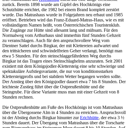
zurück. Bereits 1898 wurde am Gipfel des Hochkönigs eine
Schutzhütte errichtet, die 1982 bei einem Brand komplett zerstört
wurde. Das Matrashaus wurde in Folgejahren neu erbaut und 1985
eröffnet. Betrieben wird das Franz-Eduard-Matras-Haus, wie es mit
vollständigem Namen heißt, vom Österreichischen Touristenklub.
Die Zugänge zur Hütte sind allesamt lang und mühsam. Für den
Normalweg vom Arthurhaus sind immerhin fünf Stunden Gehzeit
zu veranschlagen. Auch für den anspruchsvollere Weg vom
Dientner Sattel durchs Birgkar, der mit Klettereien aufwartet und
den trittsicheren und schwindelfreien Geher verlangt, benötigt man
etwa 5 Stunden. Für den steinschlaggefährdeten Weg durchs
Birgkar ist das Tragen eines Steinschlaghelms anzuraten. Seit 2001
existiert mit dem Königsjodler-Klettersteig eine sehr schwierige und
spektakuläre Aufstiegsvariante, die nur von konditionsstarken
Klettersteigprofis und bei stabilem Wetter begangen werden sollte.
Der Anstieg über den Königsjodler dauert etwa 7 bis 8 Stunden. Der
leichteste Zustieg führt über die Ostpreußenhütte und die
Steingrube. Für diese Variante muss man mit einer Gehzeit von 8
Stunden rechnen.
Die Ostpreußenhütte am Fuße des Hochkönigs ist vom Matrashaus
über die Übergossene Alm in 4 Stunden zu erreichen. Anspruchsvoll
ist der Abstieg durchs Birgkar hinunter zur
Erichhütte
, der etwa 3 ½
Stunden dauert. Der Übergang vom Matrashaus über die Torscharte
zum Riemannhaus im Steinernen Meer dauert 8 bis 10 Stunden. Auf