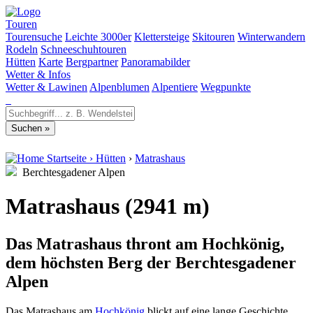
Touren
Tourensuche
Leichte 3000er
Klettersteige
Skitouren
Winterwandern
Rodeln
Schneeschuhtouren
Hütten
Karte
Bergpartner
Panoramabilder
Wetter & Infos
Wetter & Lawinen
Alpenblumen
Alpentiere
Wegpunkte
Startseite
›
Hütten
›
Matrashaus
Berchtesgadener Alpen
Matrashaus (2941 m)
Das Matrashaus thront am Hochkönig,
dem höchsten Berg der Berchtesgadener
Alpen
Das Matrashaus am
Hochkönig
blickt auf eine lange Geschichte