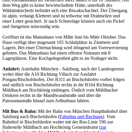
dem Weg gibt es keine bewirtschaftete Hütte, unterhalb des
Wildalmkircherls befindet sich eine Biwakschachtel. Der Übergang
ist alpin, verlangt Kletterei und ist teilweise mit Drahtseilen und
einer Leiter gesichert. Je nach Schneelage können auch ein Pickel
und Steigeisen notwendig sein.
Geöffnet ist das Matrashaus von MItte Juni bis Mitte Oktober. Das
Haus verfügt über insgesamt 105 Schlafplätze in Zimmern und
Lagern. Bei einer Übernachtung wird dringend um Vorreservierung
gebeten. Das Matrashaus hat einen offenen Notraum mit 8
Lagerplätzen. Eine Kochgelegenheit gibt es im Notlager nicht.
Anfahrt:
Autobahn München - Salzburg, nach der Landesgrenze
weiter über die A10 Richtung Villach zur Ausfahrt
Pongau/Bischofshofen. Der B311 an Bischofshofen vorbei folgen
und südlich von Bischofshofen rechts in die B164 Richtung
Mühlbach am Hochkönig einbiegen. Östlich vom Mühlbacher
Ortskern rechts in die
Mandlwandstraße
und über die
Panoramastraße hinauf zum Arthurhaus fahren.
Mit Bus & Bahn:
Mit der Bahn von München Hauptbahnhof über
Salzburg nach Bischofshofen (
Fahrplan und Buchung
). Vom
Bahnhof in Bischofshofen weiter mit der Bus-Linie 590 zur
Haltestelle Mühlbach am Hochkönig Gemeindeamt (
zur