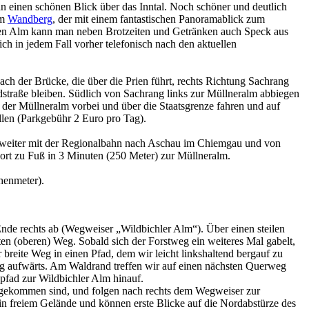
n einen schönen Blick über das Inntal. Noch schöner und deutlich
um
Wandberg
, der mit einem fantastischen Panoramablick zum
eten Alm kann man neben Brotzeiten und Getränken auch Speck aus
h in jedem Fall vorher telefonisch nach den aktuellen
h der Brücke, die über die Prien führt, rechts Richtung Sachrang
dstraße bleiben. Südlich von Sachrang links zur Müllneralm abbiegen
 der Müllneralm vorbei und über die Staatsgrenze fahren und auf
llen (Parkgebühr 2 Euro pro Tag).
weiter mit der Regionalbahn nach Aschau im Chiemgau und von
dort zu Fuß in 3 Minuten (250 Meter) zur Müllneralm.
henmeter).
Ende rechts ab (Wegweiser „Wildbichler Alm“). Über einen steilen
n (oberen) Weg. Sobald sich der Forstweg ein weiteres Mal gabelt,
reite Weg in einen Pfad, dem wir leicht linkshaltend bergauf zu
ng aufwärts. Am Waldrand treffen wir auf einen nächsten Querweg
pfad zur Wildbichler Alm hinauf.
o gekommen sind, und folgen nach rechts dem Wegweiser zur
in freiem Gelände und können erste Blicke auf die Nordabstürze des