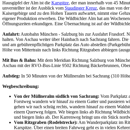
Hausgipfel der Alm ist die
Karspitze
, der man innerhalb von 45 Minut
unverstellter ist der Ausblick vom
Staudinger Kreuz
, das man von der
Kaisergebirge und zu den Hohen Tauern aufwartet, nimmt eine Gehze
eigener Produktion erwerben. Die Wildbichler Alm hat am Wochenende 
Öffnungszeiten erkundigen. Eine Übernachtung ist auf der Wildbichle
Anfahrt:
Autobahn München - Salzburg bis zur Ausfahrt Frasdorf. Na
halten. Von Aschau weiter über Hainbach nach Sachrang fahren. Die O
und am gebührenpflichtigen Parkplatz das Auto abstellen (Parkgebühr
Höhe von Mittertrain nach links Richtung Ritzgraben abbiegen (ausg
Mit Bus & Bahn:
Mit dem Meridian Richtung Salzburg von München
Aschau mit der RVO-Bus-Linie 9502 Richtung Bäckerbrunnen, Oberau
Aufstieg:
In 50 Minuten von der Müllneralm bei Sachrang (310 Höhe
Wegbeschreibung:
Von der Müllneralm südlich von Sachrang:
Vom Parkplatz a
Forstweg wandern wir hinauf zu einem Gatter und passieren wi
gehen wir nach schräg rechts, wandern hinauf zu einem Waldst
einem Querweg folgen. Wir biegen links ab Richtung Wildbich
und biegen links ab. Der Karrenweg bringt uns ein Stück nord
Vom Ritzgraben (Rodelstrecke):
Am Wanderparkplatz im Ritz
Karspitze. Über einen breiten Fahrweg geht es in vielen Kehr