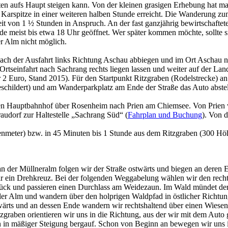
en aufs Haupt steigen kann. Von der kleinen grasigen Erhebung hat ma
 Karspitze in einer weiteren halben Stunde erreicht. Die Wanderung z
it von 1 ½ Stunden in Anspruch. An der fast ganzjährig bewirtschaft
meist bis etwa 18 Uhr geöffnet. Wer später kommen möchte, sollte sic
r Alm nicht möglich.
ch der Ausfahrt links Richtung Aschau abbiegen und im Ort Aschau nac
rtseinfahrt nach Sachrang rechts liegen lassen und weiter auf der Lan
 2 Euro, Stand 2015). Für den Startpunkt Ritzgraben (Rodelstrecke) an
eschildert) und am Wanderparkplatz am Ende der Straße das Auto abste
 Hauptbahnhof über Rosenheim nach Prien am Chiemsee. Von Prien 
dorf zur Haltestelle „Sachrang Süd“ (
Fahrplan und Buchung
). Von 
nmeter) bzw. in 45 Minuten bis 1 Stunde aus dem Ritzgraben (300 Hö
n der Müllneralm folgen wir der Straße ostwärts und biegen an deren 
r ein Drehkreuz. Bei der folgenden Weggabelung wählen wir den rechte
ück und passieren einen Durchlass am Weidezaun. Im Wald mündet der b
ler Alm und wandern über den holprigen Waldpfad in östlicher Richtu
wärts und an dessen Ende wandern wir rechtshaltend über einen Wiesen
graben orientieren wir uns in die Richtung, aus der wir mit dem Aut
en in mäßiger Steigung bergauf. Schon von Beginn an bewegen wir uns 