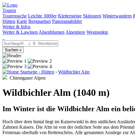
Touren
Tourensuche
Leichte 3000er
Klettersteige
Skitouren
Winterwandern
Hütten
Karte
Bergpartner
Panoramabilder
Wetter & Infos
Wetter & Lawinen
Alpenblumen
Alpentiere
Wegpunkte
Startseite
›
Hütten
›
Wildbichler Alm
Chiemgauer Alpen
Wildbichler Alm (1040 m)
Im Winter ist die Wildbichler Alm ein bel
Hoch über dem Inntal liegt im Kaiserwinkl in den südlichen Ausläufe
Zahmen Kaisers. Die Alm ist von der östlichen Seite aus dem Prienta
Feistenau oberhalb von Rettenschöss. Alle genannten Anstiege zur Al