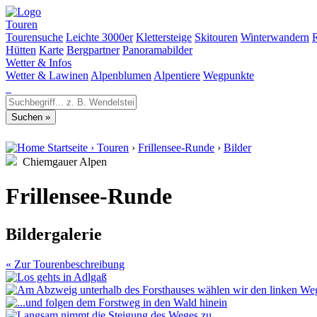
Touren
Tourensuche
Leichte 3000er
Klettersteige
Skitouren
Winterwandern
Hütten
Karte
Bergpartner
Panoramabilder
Wetter & Infos
Wetter & Lawinen
Alpenblumen
Alpentiere
Wegpunkte
Startseite
›
Touren
›
Frillensee-Runde
›
Bilder
Chiemgauer Alpen
Frillensee-Runde
Bildergalerie
« Zur Tourenbeschreibung