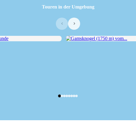
Touren in der Umgebung
‹
›
de
Gamsknogel (1750 m) vom...