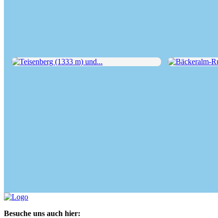
Teisenberg (1333 m) und...
Bäckeralm-Run
Besuche uns auch hier: