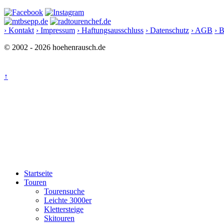
› Kontakt
› Impressum
› Haftungsausschluss
› Datenschutz
› AGB
› 
© 2002 - 2026 hoehenrausch.de
↑
Startseite
Touren
Tourensuche
Leichte 3000er
Klettersteige
Skitouren