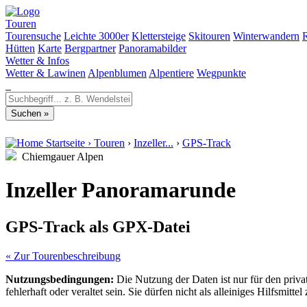
Touren
Tourensuche
Leichte 3000er
Klettersteige
Skitouren
Winterwandern
Hütten
Karte
Bergpartner
Panoramabilder
Wetter & Infos
Wetter & Lawinen
Alpenblumen
Alpentiere
Wegpunkte
Startseite
›
Touren
›
Inzeller...
›
GPS-Track
Chiemgauer Alpen
Inzeller Panoramarunde
GPS-Track als GPX-Datei
« Zur Tourenbeschreibung
Nutzungsbedingungen:
Die Nutzung der Daten ist nur für den priv
fehlerhaft oder veraltet sein. Sie dürfen nicht als alleiniges Hilfsmi