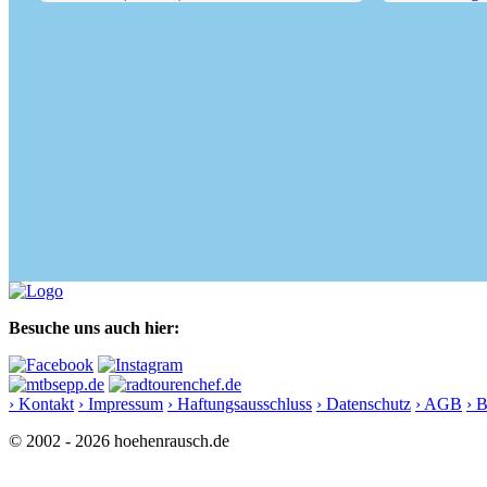
Streicher (1594 m) - Inzeller...
Rauschberg (16
Besuche uns auch hier:
› Kontakt
› Impressum
› Haftungsausschluss
› Datenschutz
› AGB
› 
© 2002 - 2026 hoehenrausch.de