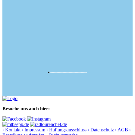
Besuche uns auch hier:
› Kontakt
› Impressum
› Haftungsausschluss
› Datenschutz
› AGB
›