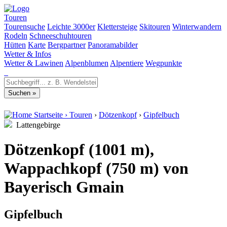
Touren
Tourensuche
Leichte 3000er
Klettersteige
Skitouren
Winterwandern
Rodeln
Schneeschuhtouren
Hütten
Karte
Bergpartner
Panoramabilder
Wetter & Infos
Wetter & Lawinen
Alpenblumen
Alpentiere
Wegpunkte
Startseite
›
Touren
›
Dötzenkopf
›
Gipfelbuch
Lattengebirge
Dötzenkopf (1001 m),
Wappachkopf (750 m) von
Bayerisch Gmain
Gipfelbuch