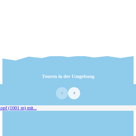
Touren in der Umgebung
‹
›
f (1001 m) mit...