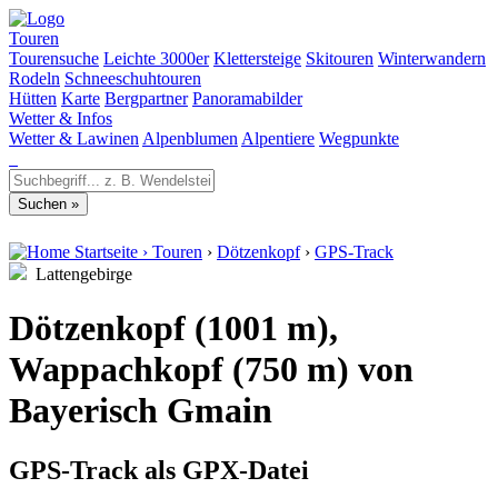
Touren
Tourensuche
Leichte 3000er
Klettersteige
Skitouren
Winterwandern
Rodeln
Schneeschuhtouren
Hütten
Karte
Bergpartner
Panoramabilder
Wetter & Infos
Wetter & Lawinen
Alpenblumen
Alpentiere
Wegpunkte
Startseite
›
Touren
›
Dötzenkopf
›
GPS-Track
Lattengebirge
Dötzenkopf (1001 m),
Wappachkopf (750 m) von
Bayerisch Gmain
GPS-Track als GPX-Datei