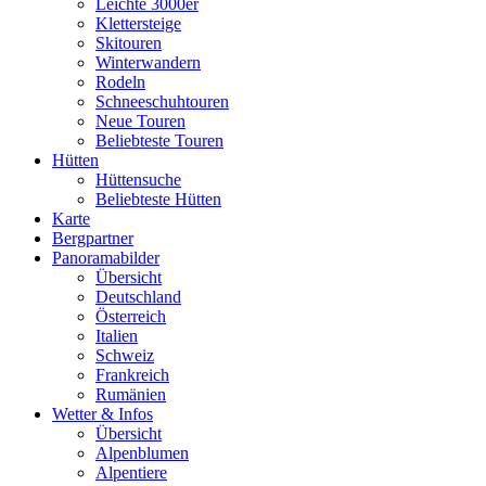
Leichte 3000er
Klettersteige
Skitouren
Winterwandern
Rodeln
Schneeschuhtouren
Neue Touren
Beliebteste Touren
Hütten
Hüttensuche
Beliebteste Hütten
Karte
Bergpartner
Panoramabilder
Übersicht
Deutschland
Österreich
Italien
Schweiz
Frankreich
Rumänien
Wetter & Infos
Übersicht
Alpenblumen
Alpentiere