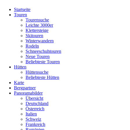
Startseite
Touren
Tourensuche
Leichte 3000er
Klettersteige
Skitouren
Winterwandern
Rodeln
Schneeschuhtouren
Neue Touren
Beliebteste Touren
Hütten
Hüttensuche
Beliebteste Hütten
Karte
Bergpartner
Panoramabilder
Übersicht
Deutschland
Österreich
Italien
Schweiz
Frankreich
Rumänien