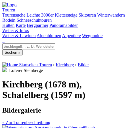
Touren
Tourensuche
Leichte 3000er
Klettersteige
Skitouren
Winterwandern
Rodeln
Schneeschuhtouren
Hütten
Karte
Bergpartner
Panoramabilder
Wetter & Infos
Wetter & Lawinen
Alpenblumen
Alpentiere
Wegpunkte
Startseite
›
Touren
›
Kirchberg
›
Bilder
Loferer Steinberge
Kirchberg (1678 m),
Schafelberg (1597 m)
Bildergalerie
« Zur Tourenbeschreibung