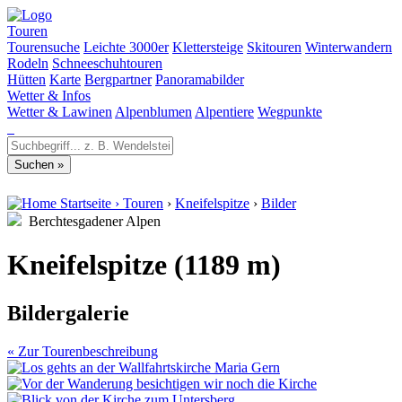
Touren
Tourensuche
Leichte 3000er
Klettersteige
Skitouren
Winterwandern
Rodeln
Schneeschuhtouren
Hütten
Karte
Bergpartner
Panoramabilder
Wetter & Infos
Wetter & Lawinen
Alpenblumen
Alpentiere
Wegpunkte
Startseite
›
Touren
›
Kneifelspitze
›
Bilder
Berchtesgadener Alpen
Kneifelspitze (1189 m)
Bildergalerie
« Zur Tourenbeschreibung