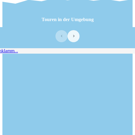
Touren in der Umgebung
‹
›
lamm...