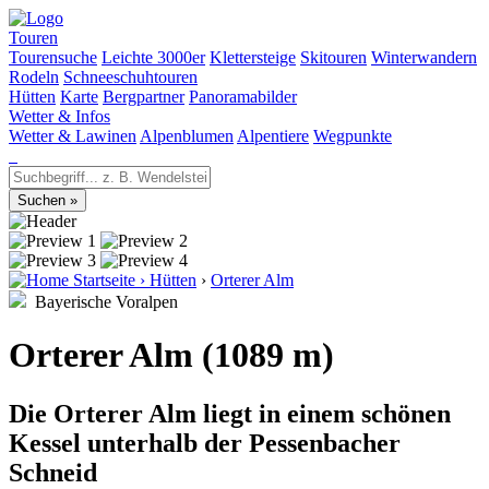
Touren
Tourensuche
Leichte 3000er
Klettersteige
Skitouren
Winterwandern
Rodeln
Schneeschuhtouren
Hütten
Karte
Bergpartner
Panoramabilder
Wetter & Infos
Wetter & Lawinen
Alpenblumen
Alpentiere
Wegpunkte
Startseite
›
Hütten
›
Orterer Alm
Bayerische Voralpen
Orterer Alm (1089 m)
Die Orterer Alm liegt in einem schönen
Kessel unterhalb der Pessenbacher
Schneid