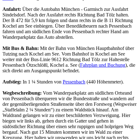
Anfahrt:
Über die Autobahn München - Garmisch zur Ausfahrt
Sindelsdorf. Nach der Ausfahrt rechts Richtung Bad Tölz halten.
Der B 472 für 5,9 km folgen und dann rechts in die B 11 Richtung
Kochel am See einbiegen. Über Benediktbeuern nach Pessenbach
fahren und am südlichen Ende von Pessenbach rechter Hand am
Wanderparkplatz das Auto abstellen.
Mit Bus & Bahn:
Mit der Bahn von München Hauptbahnhof über
Tutzing nach Kochel am See. Vom Bahnhof in Kochel am See
weiter mit der Bus-Linie 9612 Richtung Bad Tölz zur Haltestelle
Pessenbach Ötzschlößl, Kochel a. See (
Fahrplan und Buchung
), die
sich direkt am Ausgangspunkt befindet.
Aufstieg:
In 1 ¼ Stunden von
Pessenbach
(440 Höhenmeter).
Wegbeschreibung:
Vom Wanderparkplatz am südlichen Ortsrand
von Pessenbach überqueren wir die Bundesstraße und wandern auf
der gegenüberliegenden Straßenseite über den Forstweg (Wegweiser
„Staffelalm 2 ¼ Stunden“) zu einem Waldstück hinauf. Am
Waldrand gelangen wir zu einer beschilderten Verzweigung. Hier
biegen wir links ab, gehen durch ein Gatter und gehen in
südöstlicher Richtung über einen sehr ruppigen und holprigen Weg
bergauf. Nach gut 15 Minuten kommen wir im Wald zu einer
Kreuzung. Hier halten wir unswenden wir uns leicht nach rechts