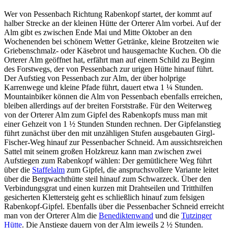
Wer von Pessenbach Richtung Rabenkopf startet, der kommt auf
halber Strecke an der kleinen Hütte der Orterer Alm vorbei. Auf der
Alm gibt es zwischen Ende Mai und Mitte Oktober an den
Wochenenden bei schönem Wetter Getränke, kleine Brotzeiten wie
Griebenschmalz- oder Käsebrot und hausgemachte Kuchen. Ob die
Orterer Alm geöffnet hat, erfährt man auf einem Schild zu Beginn
des Forstwegs, der von Pessenbach zur urigen Hütte hinauf führt.
Der Aufstieg von Pessenbach zur Alm, der über holprige
Karrenwege und kleine Pfade führt, dauert etwa 1 ¼ Stunden.
Mountainbiker können die Alm von Pessenbach ebenfalls erreichen,
bleiben allerdings auf der breiten Forststraße. Für den Weiterweg
von der Orterer Alm zum Gipfel des Rabenkopfs muss man mit
einer Gehzeit von 1 ½ Stunden Stunden rechnen. Der Gipfelanstieg
führt zunächst über den mit unzähligen Stufen ausgebauten Girgl-
Fischer-Weg hinauf zur Pessenbacher Schneid. Am aussichtsreichen
Sattel mit seinem großen Holzkreuz kann man zwischen zwei
Aufstiegen zum Rabenkopf wählen: Der gemütlichere Weg führt
über die
Staffelalm
zum Gipfel, die anspruchsvollere Variante leitet
über die Bergwachthütte steil hinauf zum Schwarzeck. Über den
Verbindungsgrat und einen kurzen mit Drahtseilen und Tritthilfen
gesicherten Klettersteig geht es schließlich hinauf zum felsigen
Rabenkopf-Gipfel. Ebenfalls über die Pessenbacher Schneid erreicht
man von der Orterer Alm die
Benediktenwand
und die
Tutzinger
Hütte
. Die Anstiege dauern von der Alm jeweils
2 ½ Stunden.