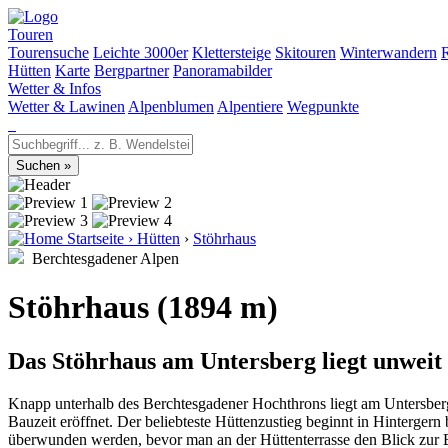
Touren
Tourensuche
Leichte 3000er
Klettersteige
Skitouren
Winterwandern
Hütten
Karte
Bergpartner
Panoramabilder
Wetter & Infos
Wetter & Lawinen
Alpenblumen
Alpentiere
Wegpunkte
Startseite
›
Hütten
›
Stöhrhaus
Berchtesgadener Alpen
Stöhrhaus (1894 m)
Das Stöhrhaus am Untersberg liegt unweit
Knapp unterhalb des Berchtesgadener Hochthrons liegt am Untersber
Bauzeit eröffnet. Der beliebteste Hüttenzustieg beginnt in Hinterge
überwunden werden, bevor man an der Hüttenterrasse den Blick zur