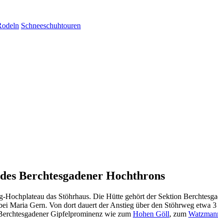
Rodeln
Schneeschuhtouren
 des Berchtesgadener Hochthrons
g-Hochplateau das Stöhrhaus. Die Hütte gehört der Sektion Berchtesg
rn bei Maria Gern. Von dort dauert der Anstieg über den Stöhrweg etw
 Berchtesgadener Gipfelprominenz wie zum
Hohen Göll
, zum
Watzman