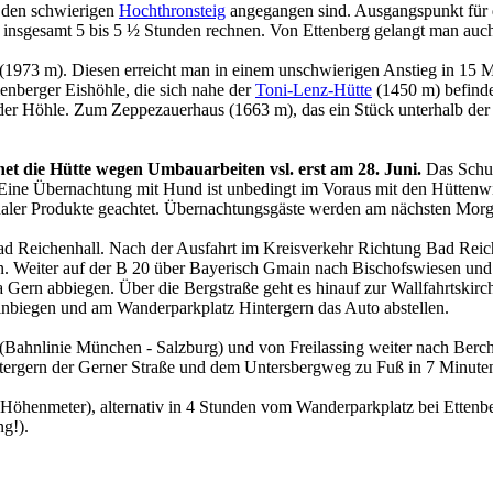
r den schwierigen
Hochthronsteig
angegangen sind. Ausgangspunkt für
on insgesamt 5 bis 5 ½ Stunden rechnen. Von Ettenberg gelangt man a
n (1973 m). Diesen erreicht man in einem unschwierigen Anstieg in 1
enberger Eishöhle, die sich nahe der
Toni-Lenz-Hütte
(1450 m) befinde
t der Höhle. Zum Zeppezauerhaus (1663 m), das ein Stück unterhalb de
net die Hütte wegen Umbauarbeiten vsl. erst am 28. Juni.
Das Schut
ine Übernachtung mit Hund ist unbedingt im Voraus mit den Hüttenwir
ler Produkte geachtet. Übernachtungsgäste werden am nächsten Morge
 Reichenhall. Nach der Ausfahrt im Kreisverkehr Richtung Bad Reiche
n. Weiter auf der B 20 über Bayerisch Gmain nach Bischofswiesen un
a Gern abbiegen. Über die Bergstraße geht es hinauf zur Wallfahrtskirc
inbiegen und am Wanderparkplatz Hintergern das Auto abstellen.
 (Bahnlinie München - Salzburg) und von Freilassing weiter nach Ber
intergern der Gerner Straße und dem Untersbergweg zu Fuß in 7 Minute
Höhenmeter), alternativ in 4 Stunden vom Wanderparkplatz bei Ettenbe
ng!).