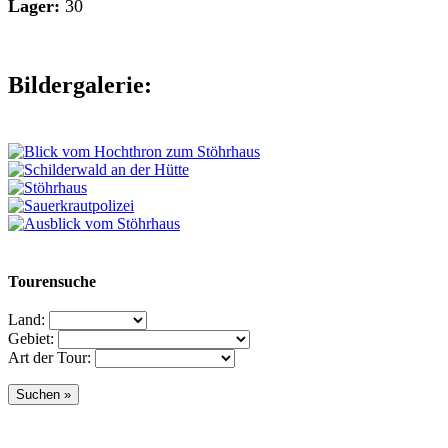
Lager:
30
Bildergalerie:
Tourensuche
Land:
Gebiet:
Art der Tour: