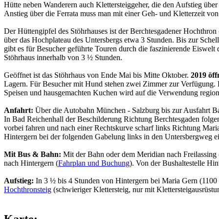
Hütte neben Wanderern auch Klettersteiggeher, die den Aufstieg übe
Anstieg über die Ferrata muss man mit einer Geh- und Kletterzeit v
Der Hüttengipfel des Stöhrhauses ist der Berchtesgadener Hochthro
über das Hochplateau des Untersbergs etwa 3 Stunden. Bis zur Schell
gibt es für Besucher geführte Touren durch die faszinierende Eiswel
Stöhrhaus innerhalb von 3 ½ Stunden.
Geöffnet ist das Stöhrhaus von Ende Mai bis Mitte Oktober.
2019 öff
Lagern. Für Besucher mit Hund stehen zwei Zimmer zur Verfügung. E
Speisen und hausgemachten Kuchen wird auf die Verwendung regiona
Anfahrt:
Über die Autobahn München - Salzburg bis zur Ausfahrt Bad
In Bad Reichenhall der Beschilderung Richtung Berchtesgaden folge
vorbei fahren und nach einer Rechtskurve scharf links Richtung Mari
Hintergern bei der folgenden Gabelung links in den Untersbergweg e
Mit Bus & Bahn:
Mit der Bahn oder dem Meridian nach Freilassing
nach Hintergern (
Fahrplan und Buchung
). Von der Bushaltestelle H
Aufstieg:
In 3 ½ bis 4 Stunden von Hintergern bei Maria Gern (1100 
Hochthronsteig
(schwieriger Klettersteig, nur mit Klettersteigausrüstu
Karte: