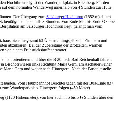
 den
Hochthronsteig ist der Wanderparkplatz in Ettenberg. Für den
uch auf dem normalen Wanderweg innerhalb von 4 Stunden zur Hütte.
5 Minuten. Der Übergang zum
Salzburger Hochthron
(1852 m) dauert
t, benötigt man ebenfalls 3 Stunden. Von Ende Mai bis Ende Oktober
r Bergstation am Salzburger Hochthron liegt, gelangt man vom
zhaus bietet insgesamt 63 Übernachtungsplätze in Zimmern und
ten abzuklären! Bei der Zubereitung der Brotzeiten, warmen
n von einem Frühstücksbuffet erwartet.
nhall orientieren und über die B 20 nach Bad Reichenhall fahren.
d in Bischofswiesen links Richtung Maria Gern, am Aschauerweiher
he Maria Gern und weiter nach Hintergern. Nach der Bushaltestelle
chtesgaden. Vom Hauptbahnhof Berchtesgaden mit der Bus-Linie 837
n zum Wanderparkplatz Hintergern folgen (450 Meter).
rg (1120 Höhenmeter), von hier auch in 5 bis 5 ½ Stunden über den