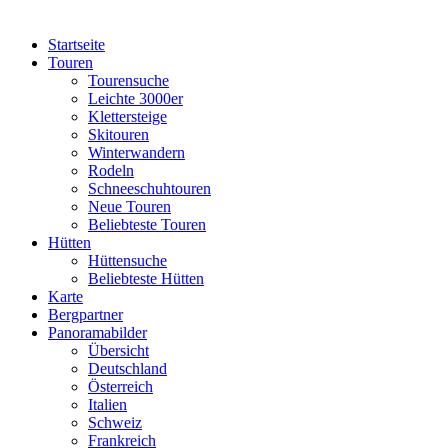
Startseite
Touren
Tourensuche
Leichte 3000er
Klettersteige
Skitouren
Winterwandern
Rodeln
Schneeschuhtouren
Neue Touren
Beliebteste Touren
Hütten
Hüttensuche
Beliebteste Hütten
Karte
Bergpartner
Panoramabilder
Übersicht
Deutschland
Österreich
Italien
Schweiz
Frankreich