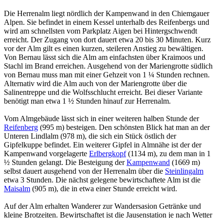
Die Herrenalm liegt nördlich der Kampenwand in den Chiemgauer
Alpen. Sie befindet in einem Kessel unterhalb des Reifenbergs und
wird am schnellsten vom Parkplatz Aigen bei Hintergschwendt
erreicht. Der Zugang von dort dauert etwa 20 bis 30 Minuten. Kurz
vor der Alm gilt es einen kurzen, steileren Anstieg zu bewältigen.
Von Bernau lässt sich die Alm am einfachsten über Kraimoos und
Stachl im Brand erreichen. Ausgehend von der Mariengrotte südlich
von Bernau muss man mit einer Gehzeit von 1 ¼ Stunden rechnen.
Alternativ wird die Alm auch von der Mariengrotte über die
Salinentreppe und die Wolfsschlucht erreicht. Bei dieser Variante
benötigt man etwa 1 ½ Stunden hinauf zur Herrenalm.
Vom Almgebäude lässt sich in einer weiteren halben Stunde der
Reifenberg
(995 m) besteigen. Den schönsten Blick hat man an der
Unteren Lindlalm (978 m), die sich ein Stück östlich der
Gipfelkuppe befindet. Ein weiterer Gipfel in Almnähe ist der der
Kampenwand vorgelagerte
Erlbergkopf
(1134 m), zu dem man in 1
½ Stunden gelangt. Die Besteigung der
Kampenwand
(1669 m)
selbst dauert ausgehend von der Herrenalm über die
Steinlingalm
etwa 3 Stunden. Die nächst gelegene bewirtschaftete Alm ist die
Maisalm
(905 m), die in etwa einer Stunde erreicht wird.
Auf der Alm erhalten Wanderer zur Wandersasion Getränke und
kleine Brotzeiten. Bewirtschaftet ist die Jausenstation je nach Wetter