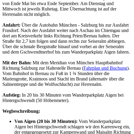
von Ende Mai bis etwa Ende September. Am Dienstag und
Mittwoch ist jeweils Ruhetag. Eine Übernachtung ist auf der
Herrenalm nicht möglich.
Anfahrt:
Über die Autobahn München - Salzburg bis zur Ausfahrt
Frasdorf. Nach der Ausfahrt weiter nach Aschau im Chiemgau und
dort am Kreisverkehr links Richtung Prien/Bernau halten. Der
Straße für 2,7 km folgen und dann rechts zur Seiseralm abbiegen.
Über die schmale Bergstraße hinauf und vorbei an der Seiseralm
und dem Gschwendtnerhof bis zum Wanderparkplatz Aigen fahren.
Mit der Bahn:
Mit dem Meridian von München Hauptbahnhof
Richtung Salzburg zur Haltestelle Bernau (
Fahrplan und Buchung
).
Vom Bahnhof in Bernau zu Fuß in 1 ¾ Stunden über die
Mariengrotte, Kraimoos und Stachl im Brand (alternativ über die
Salinentreppe und die Wolfsschlucht) zur Herrenalm.
Aufstieg:
In 20 bis 30 Minuten vom Wanderparkplatz Aigen bei
Hintergschwendt (50 Höhenmeter).
Wegbeschreibung:
Von Aigen (20 bis 30 Minuten):
Vom Wanderparkplatz
Aigen bei Hintergschwendt schlagen wir den Karrenweg ein,
der entgegengesetzt zur Kampenwand und Maisalm Richtung