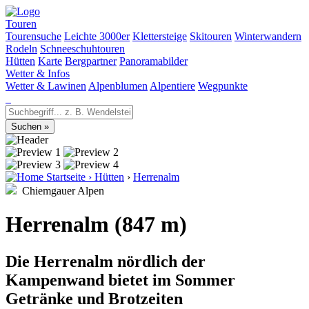
Touren
Tourensuche
Leichte 3000er
Klettersteige
Skitouren
Winterwandern
Rodeln
Schneeschuhtouren
Hütten
Karte
Bergpartner
Panoramabilder
Wetter & Infos
Wetter & Lawinen
Alpenblumen
Alpentiere
Wegpunkte
Startseite
›
Hütten
›
Herrenalm
Chiemgauer Alpen
Herrenalm (847 m)
Die Herrenalm nördlich der
Kampenwand bietet im Sommer
Getränke und Brotzeiten