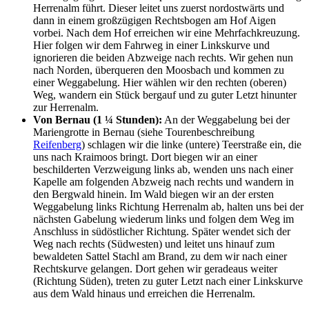
Herrenalm führt. Dieser leitet uns zuerst nordostwärts und
dann in einem großzügigen Rechtsbogen am Hof Aigen
vorbei. Nach dem Hof erreichen wir eine Mehrfachkreuzung.
Hier folgen wir dem Fahrweg in einer Linkskurve und
ignorieren die beiden Abzweige nach rechts. Wir gehen nun
nach Norden, überqueren den Moosbach und kommen zu
einer Weggabelung. Hier wählen wir den rechten (oberen)
Weg, wandern ein Stück bergauf und zu guter Letzt hinunter
zur Herrenalm.
Von Bernau (1 ¼ Stunden):
An der Weggabelung bei der
Mariengrotte in Bernau (siehe Tourenbeschreibung
Reifenberg
) schlagen wir die linke (untere) Teerstraße ein, die
uns nach Kraimoos bringt. Dort biegen wir an einer
beschilderten Verzweigung links ab, wenden uns nach einer
Kapelle am folgenden Abzweig nach rechts und wandern in
den Bergwald hinein. Im Wald biegen wir an der ersten
Weggabelung links Richtung Herrenalm ab, halten uns bei der
nächsten Gabelung wiederum links und folgen dem Weg im
Anschluss in südöstlicher Richtung. Später wendet sich der
Weg nach rechts (Südwesten) und leitet uns hinauf zum
bewaldeten Sattel Stachl am Brand, zu dem wir nach einer
Rechtskurve gelangen. Dort gehen wir geradeaus weiter
(Richtung Süden), treten zu guter Letzt nach einer Linkskurve
aus dem Wald hinaus und erreichen die Herrenalm.