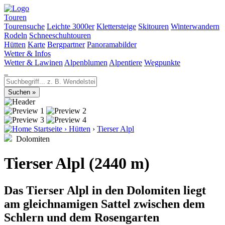
Touren
Tourensuche
Leichte 3000er
Klettersteige
Skitouren
Winterwandern
Rodeln
Schneeschuhtouren
Hütten
Karte
Bergpartner
Panoramabilder
Wetter & Infos
Wetter & Lawinen
Alpenblumen
Alpentiere
Wegpunkte
Startseite
›
Hütten
›
Tierser Alpl
Dolomiten
Tierser Alpl (2440 m)
Das Tierser Alpl in den Dolomiten liegt
am gleichnamigen Sattel zwischen dem
Schlern und dem Rosengarten