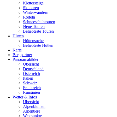
Klettersteige
Skitouren
Winterwandern
Rodeln
Schneeschuhtouren
Neue Touren
Beliebteste Touren
Hütten
Hüttensuche
Beliebteste Hütten
Karte
Bergpartner
Panoramabilder
Übersicht
Deutschland
Österreich
Italien
Schweiz
Frankreich
Rumänien
Wetter & Infos
Übersicht
Alpenblumen
Alpentiere
Wegpunkte