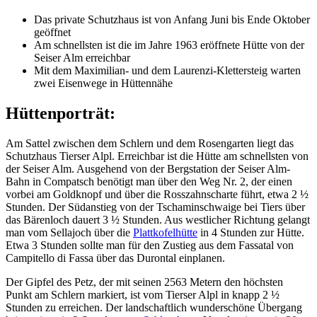
Das private Schutzhaus ist von Anfang Juni bis Ende Oktober
geöffnet
Am schnellsten ist die im Jahre 1963 eröffnete Hütte von der
Seiser Alm erreichbar
Mit dem Maximilian- und dem Laurenzi-Klettersteig warten
zwei Eisenwege in Hüttennähe
Hüttenporträt:
Am Sattel zwischen dem Schlern und dem Rosengarten liegt das
Schutzhaus Tierser Alpl. Erreichbar ist die Hütte am schnellsten von
der Seiser Alm. Ausgehend von der Bergstation der Seiser Alm-
Bahn in Compatsch benötigt man über den Weg Nr. 2, der einen
vorbei am Goldknopf und über die Rosszahnscharte führt, etwa 2 ½
Stunden. Der Südanstieg von der Tschaminschwaige bei Tiers über
das Bärenloch dauert 3 ½ Stunden. Aus westlicher Richtung gelangt
man vom Sellajoch über die
Plattkofelhütte
in 4 Stunden zur Hütte.
Etwa 3 Stunden sollte man für den Zustieg aus dem Fassatal von
Campitello di Fassa über das Durontal einplanen.
Der Gipfel des Petz, der mit seinen 2563 Metern den höchsten
Punkt am Schlern markiert, ist vom Tierser Alpl in knapp 2 ½
Stunden zu erreichen. Der landschaftlich wunderschöne Übergang