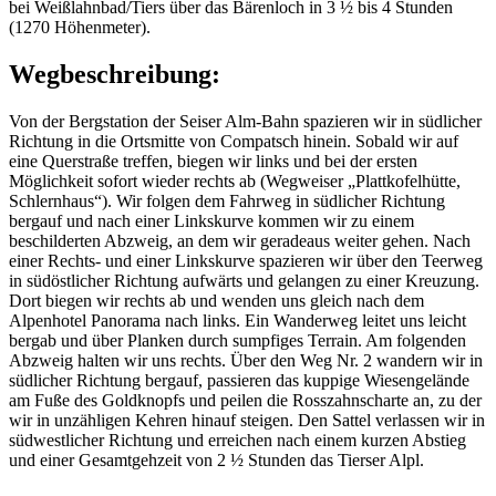
bei Weißlahnbad/Tiers über das Bärenloch in 3 ½ bis 4 Stunden
(1270 Höhenmeter).
Wegbeschreibung:
Von der Bergstation der Seiser Alm-Bahn spazieren wir in südlicher
Richtung in die Ortsmitte von Compatsch hinein. Sobald wir auf
eine Querstraße treffen, biegen wir links und bei der ersten
Möglichkeit sofort wieder rechts ab (Wegweiser „Plattkofelhütte,
Schlernhaus“). Wir folgen dem Fahrweg in südlicher Richtung
bergauf und nach einer Linkskurve kommen wir zu einem
beschilderten Abzweig, an dem wir geradeaus weiter gehen. Nach
einer Rechts- und einer Linkskurve spazieren wir über den Teerweg
in südöstlicher Richtung aufwärts und gelangen zu einer Kreuzung.
Dort biegen wir rechts ab und wenden uns gleich nach dem
Alpenhotel Panorama nach links. Ein Wanderweg leitet uns leicht
bergab und über Planken durch sumpfiges Terrain. Am folgenden
Abzweig halten wir uns rechts. Über den Weg Nr. 2 wandern wir in
südlicher Richtung bergauf, passieren das kuppige Wiesengelände
am Fuße des Goldknopfs und peilen die Rosszahnscharte an, zu der
wir in unzähligen Kehren hinauf steigen. Den Sattel verlassen wir in
südwestlicher Richtung und erreichen nach einem kurzen Abstieg
und einer Gesamtgehzeit von 2 ½ Stunden das Tierser Alpl.