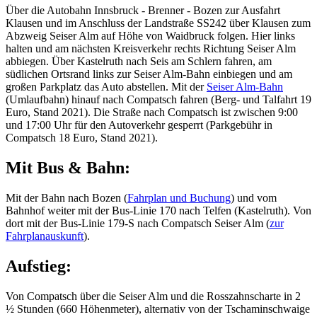
Über die Autobahn Innsbruck - Brenner - Bozen zur Ausfahrt
Klausen und im Anschluss der Landstraße SS242 über Klausen zum
Abzweig Seiser Alm auf Höhe von Waidbruck folgen. Hier links
halten und am nächsten Kreisverkehr rechts Richtung Seiser Alm
abbiegen. Über Kastelruth nach Seis am Schlern fahren, am
südlichen Ortsrand links zur Seiser Alm-Bahn einbiegen und am
großen Parkplatz das Auto abstellen. Mit der
Seiser Alm-Bahn
(Umlaufbahn) hinauf nach Compatsch fahren (Berg- und Talfahrt 19
Euro, Stand 2021). Die Straße nach Compatsch ist zwischen 9:00
und 17:00 Uhr für den Autoverkehr gesperrt (Parkgebühr in
Compatsch 18 Euro, Stand 2021).
Mit Bus & Bahn:
Mit der Bahn nach Bozen (
Fahrplan und Buchung
) und vom
Bahnhof weiter mit der Bus-Linie 170 nach Telfen (Kastelruth). Von
dort mit der Bus-Linie 179-S nach Compatsch Seiser Alm (
zur
Fahrplanauskunft
).
Aufstieg:
Von Compatsch über die Seiser Alm und die Rosszahnscharte in 2
½ Stunden (660 Höhenmeter), alternativ von der Tschaminschwaige