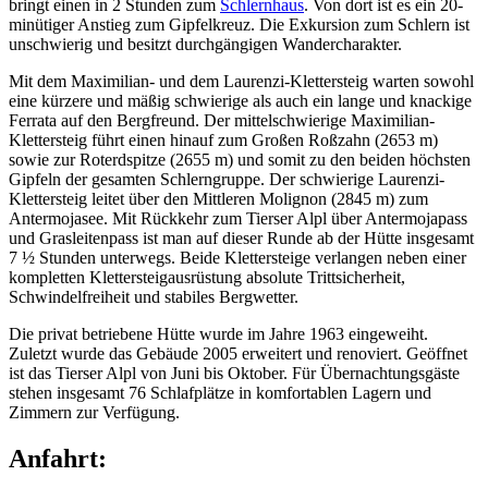
bringt einen in 2 Stunden zum
Schlernhaus
. Von dort ist es ein 20-
minütiger Anstieg zum Gipfelkreuz. Die Exkursion zum Schlern ist
unschwierig und besitzt durchgängigen Wandercharakter.
Mit dem Maximilian- und dem Laurenzi-Klettersteig warten sowohl
eine kürzere und mäßig schwierige als auch ein lange und knackige
Ferrata auf den Bergfreund. Der mittelschwierige Maximilian-
Klettersteig führt einen hinauf zum Großen Roßzahn (2653 m)
sowie zur Roterdspitze (2655 m) und somit zu den beiden höchsten
Gipfeln der gesamten Schlerngruppe. Der schwierige Laurenzi-
Klettersteig leitet über den Mittleren Molignon (2845 m) zum
Antermojasee. Mit Rückkehr zum Tierser Alpl über Antermojapass
und Grasleitenpass ist man auf dieser Runde ab der Hütte insgesamt
7 ½ Stunden unterwegs. Beide Klettersteige verlangen neben einer
kompletten Klettersteigausrüstung absolute Trittsicherheit,
Schwindelfreiheit und stabiles Bergwetter.
Die privat betriebene Hütte wurde im Jahre 1963 eingeweiht.
Zuletzt wurde das Gebäude 2005 erweitert und renoviert. Geöffnet
ist das Tierser Alpl von Juni bis Oktober. Für Übernachtungsgäste
stehen insgesamt 76 Schlafplätze in komfortablen Lagern und
Zimmern zur Verfügung.
Anfahrt: