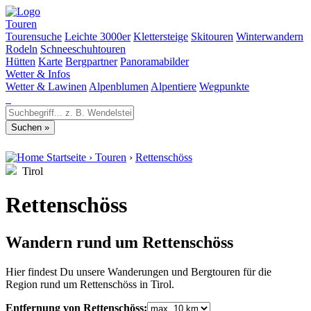
Touren
Tourensuche
Leichte 3000er
Klettersteige
Skitouren
Winterwandern
Rodeln
Schneeschuhtouren
Hütten
Karte
Bergpartner
Panoramabilder
Wetter & Infos
Wetter & Lawinen
Alpenblumen
Alpentiere
Wegpunkte
Startseite
›
Touren
›
Rettenschöss
Tirol
Rettenschöss
Wandern rund um Rettenschöss
Hier findest Du unsere Wanderungen und Bergtouren für die
Region rund um Rettenschöss in Tirol.
Entfernung von Rettenschöss: