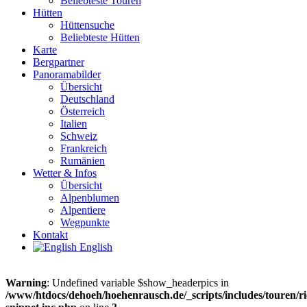
Beliebteste Touren
Hütten
Hüttensuche
Beliebteste Hütten
Karte
Bergpartner
Panoramabilder
Übersicht
Deutschland
Österreich
Italien
Schweiz
Frankreich
Rumänien
Wetter & Infos
Übersicht
Alpenblumen
Alpentiere
Wegpunkte
Kontakt
English
Warning
: Undefined variable $show_headerpics in
/www/htdocs/dehoeh/hoehenrausch.de/_scripts/includes/touren/ri