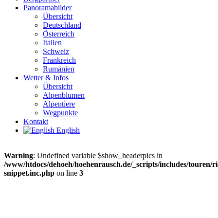
Panoramabilder
Übersicht
Deutschland
Österreich
Italien
Schweiz
Frankreich
Rumänien
Wetter & Infos
Übersicht
Alpenblumen
Alpentiere
Wegpunkte
Kontakt
English
Warning
: Undefined variable $show_headerpics in
/www/htdocs/dehoeh/hoehenrausch.de/_scripts/includes/touren/ri
snippet.inc.php
on line
3