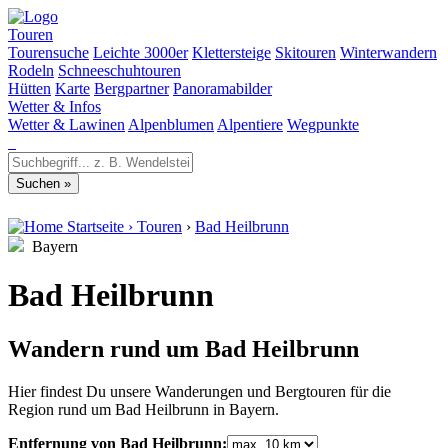
Touren
Tourensuche
Leichte 3000er
Klettersteige
Skitouren
Winterwandern
Rodeln
Schneeschuhtouren
Hütten
Karte
Bergpartner
Panoramabilder
Wetter & Infos
Wetter & Lawinen
Alpenblumen
Alpentiere
Wegpunkte
Startseite
›
Touren
›
Bad Heilbrunn
Bayern
Bad Heilbrunn
Wandern rund um Bad Heilbrunn
Hier findest Du unsere Wanderungen und Bergtouren für die
Region rund um Bad Heilbrunn in Bayern.
Entfernung von Bad Heilbrunn: