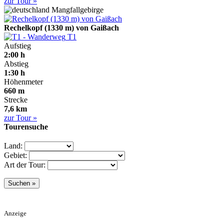
zur Tour »
Mangfallgebirge
Rechelkopf (1330 m) von Gaißach
T1
Aufstieg
2:00 h
Abstieg
1:30 h
Höhenmeter
660 m
Strecke
7,6 km
zur Tour »
Tourensuche
Land:
Gebiet:
Art der Tour:
Anzeige